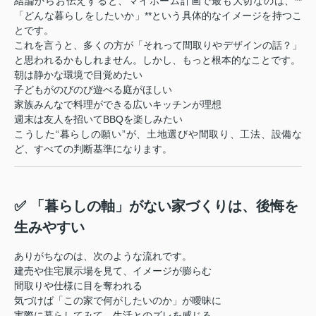
結論からお伝えすると、マイホーム計画で最も大切なのは、**
「どんな暮らしをしたいか」**という具体的なイメージを持つこ
とです。
これを言うと、多くの方が「それって間取りやデザインの話？」
と思われるかもしれません。しかし、もっと根本的なことです。
朝は静かな環境で目覚めたい
子どもがのびのび遊べる庭がほしい
家族みんなで料理ができる広いキッチンが理想
週末は友人を招いてBBQを楽しみたい
こうした“暮らしの願い”が、土地選びや間取り、工法、設備な
ど、すべての判断基準になります。
✅ 「暮らしの軸」がない家づくりは、後悔を
生みやすい
ありがちなのは、次のような流れです。
建売や住宅展示場を見て、イメージが膨らむ
間取りや仕様に目を奪われる
気づけば「この家で何がしたいのか」が曖昧に
実際に暮らしてみて、生活とのズレを感じる