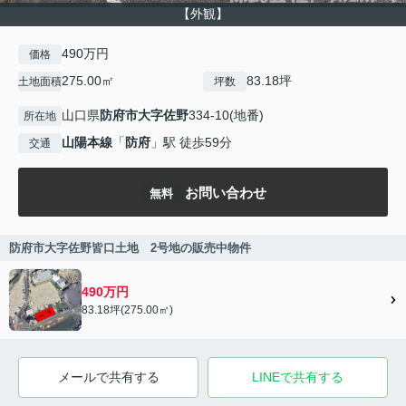
【外観】
490万円
価格
275.00㎡
83.18坪
土地面積
坪数
山口県
防府市
大字佐野
334-10(地番)
所在地
山陽本線
「
防府
」駅 徒歩59分
交通
お問い合わせ
無料
防府市大字佐野皆口土地 2号地の販売中物件
490万円
83.18坪(275.00㎡)
メールで共有する
LINEで共有する