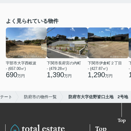
よく見られている物件
宇部市大字西岐波
下関市長府宮の内町
下関市伊倉町２丁目
- (657.00㎡)
- (479.28㎡)
- (427.87㎡)
-
690
1,390
1,290
万円
万円
万円
テート
防府市の物件一覧
防府市大字佐野皆口土地 2号地
Top
Top