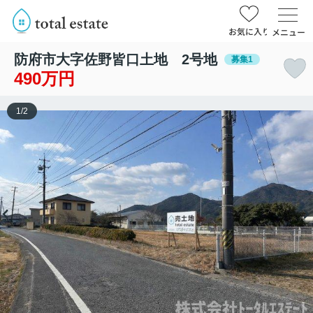
お気に入り
メニュー
防府市大字佐野皆口土地 2号地
募集1
490万円
1
/
2