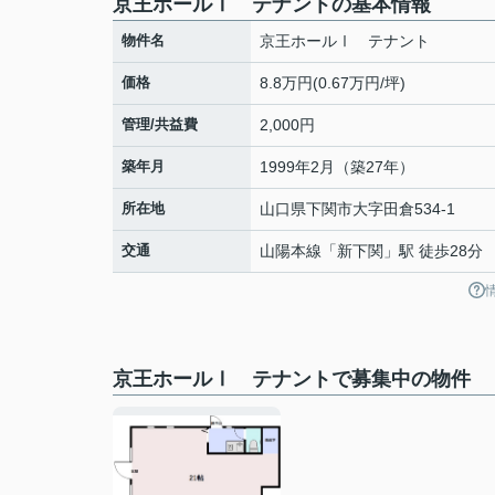
京王ホールⅠ テナントの基本情報
物件名
京王ホールⅠ テナント
価格
8.8万円(0.67万円/坪)
管理/共益費
2,000円
築年月
1999年2月（築27年）
所在地
山口県
下関市
大字田倉
534-1
交通
山陽本線
「
新下関
」駅 徒歩28分
京王ホールⅠ テナントで募集中の物件