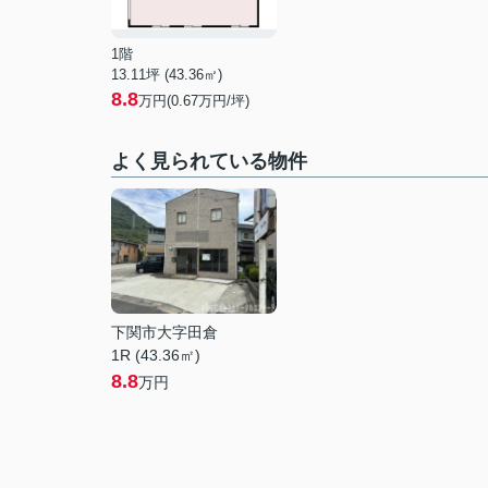
1階
13.11坪 (43.36㎡)
8.8
万円(0.67万円/坪)
よく見られている物件
下関市大字田倉
1R (43.36㎡)
8.8
万円