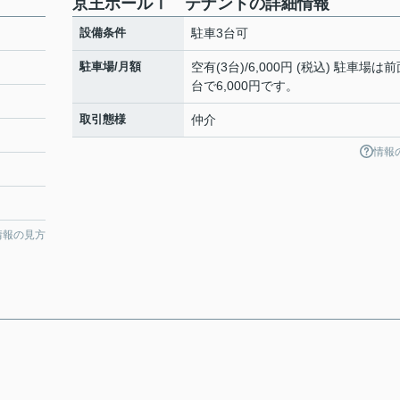
京王ホールⅠ テナントの詳細情報
設備条件
駐車3台可
駐車場/月額
空有(3台)/6,000円 (税込) 駐車場は前
台で6,000円です。
取引態様
仲介
情報
情報の見方