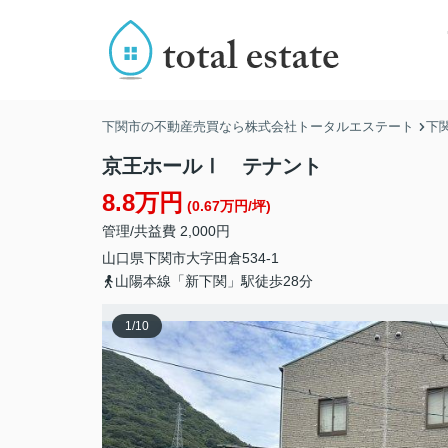
下関市の不動産売買なら株式会社トータルエステート
下
京王ホールⅠ テナント
8.8万円
(0.67万円/坪)
管理/共益費 2,000円
山口県
下関市
大字田倉
534-1
山陽本線「新下関」駅徒歩28分
1
/
10